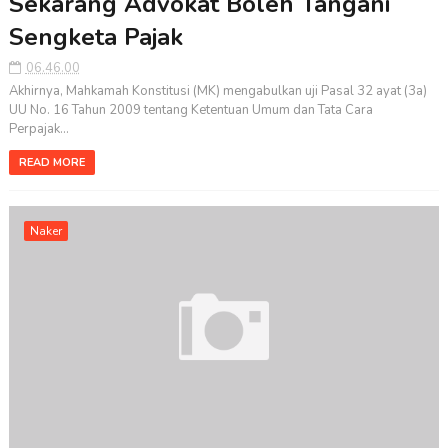
Sekarang Advokat Boleh Tangani
Sengketa Pajak
06.46.00
Akhirnya, Mahkamah Konstitusi (MK) mengabulkan uji Pasal 32 ayat (3a)
UU No. 16 Tahun 2009 tentang Ketentuan Umum dan Tata Cara
Perpajak...
READ MORE
Naker