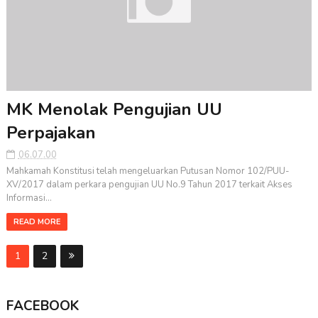
MK Menolak Pengujian UU
Perpajakan
06.07.00
Mahkamah Konstitusi telah mengeluarkan Putusan Nomor 102/PUU-
XV/2017 dalam perkara pengujian UU No.9 Tahun 2017 terkait Akses
Informasi...
READ MORE
1
2
FACEBOOK