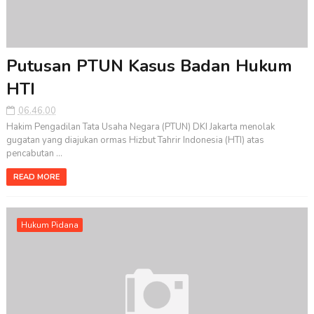
Putusan PTUN Kasus Badan Hukum
HTI
06.46.00
Hakim Pengadilan Tata Usaha Negara (PTUN) DKI Jakarta menolak
gugatan yang diajukan ormas Hizbut Tahrir Indonesia (HTI) atas
pencabutan ...
READ MORE
Hukum Pidana