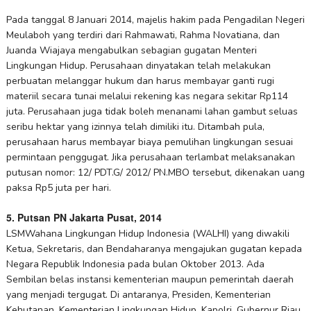
Pada tanggal 8 Januari 2014, majelis hakim pada Pengadilan Negeri
Meulaboh yang terdiri dari Rahmawati, Rahma Novatiana, dan
Juanda Wiajaya mengabulkan sebagian gugatan Menteri
Lingkungan Hidup. Perusahaan dinyatakan telah melakukan
perbuatan melanggar hukum dan harus membayar ganti rugi
materiil secara tunai melalui rekening kas negara sekitar Rp114
juta. Perusahaan juga tidak boleh menanami lahan gambut seluas
seribu hektar yang izinnya telah dimiliki itu. Ditambah pula,
perusahaan harus membayar biaya pemulihan lingkungan sesuai
permintaan penggugat. Jika perusahaan terlambat melaksanakan
putusan nomor: 12/ PDT.G/ 2012/ PN.MBO tersebut, dikenakan uang
paksa Rp5 juta per hari.
5. Putsan PN Jakarta Pusat, 2014
LSMWahana Lingkungan Hidup Indonesia (WALHI) yang diwakili
Ketua, Sekretaris, dan Bendaharanya mengajukan gugatan kepada
Negara Republik Indonesia pada bulan Oktober 2013. Ada
Sembilan belas instansi kementerian maupun pemerintah daerah
yang menjadi tergugat. Di antaranya, Presiden, Kementerian
Kehutanan, Kementerian Lingkungan Hidup, Kapolri, Gubernur Riau,