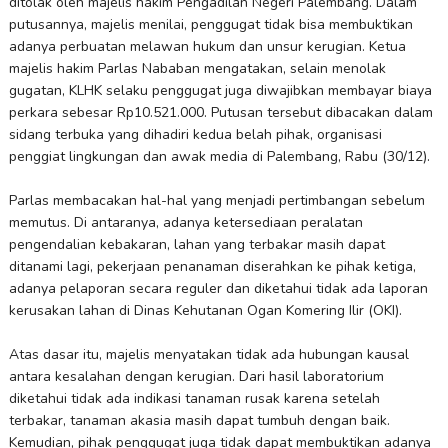
ditolak oleh majelis hakim Pengadilan Negeri Palembang. Dalam
putusannya, majelis menilai, penggugat tidak bisa membuktikan
adanya perbuatan melawan hukum dan unsur kerugian. Ketua
majelis hakim Parlas Nababan mengatakan, selain menolak
gugatan, KLHK selaku penggugat juga diwajibkan membayar biaya
perkara sebesar Rp10.521.000. Putusan tersebut dibacakan dalam
sidang terbuka yang dihadiri kedua belah pihak, organisasi
penggiat lingkungan dan awak media di Palembang, Rabu (30/12).
Parlas membacakan hal-hal yang menjadi pertimbangan sebelum
memutus. Di antaranya, adanya ketersediaan peralatan
pengendalian kebakaran, lahan yang terbakar masih dapat
ditanami lagi, pekerjaan penanaman diserahkan ke pihak ketiga,
adanya pelaporan secara reguler dan diketahui tidak ada laporan
kerusakan lahan di Dinas Kehutanan Ogan Komering Ilir (OKI).
Atas dasar itu, majelis menyatakan tidak ada hubungan kausal
antara kesalahan dengan kerugian. Dari hasil laboratorium
diketahui tidak ada indikasi tanaman rusak karena setelah
terbakar, tanaman akasia masih dapat tumbuh dengan baik.
Kemudian, pihak penggugat juga tidak dapat membuktikan adanya