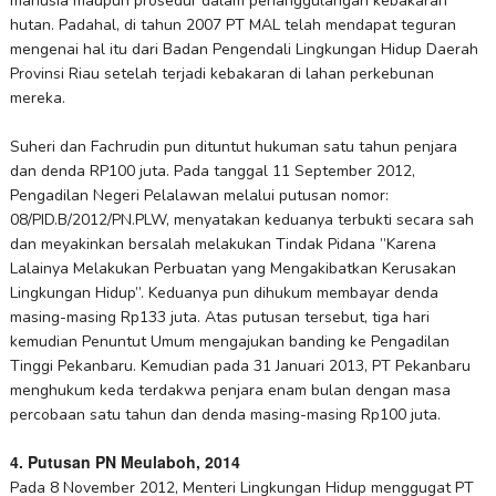
manusia maupun prosedur dalam penanggulangan kebakaran
hutan. Padahal, di tahun 2007 PT MAL telah mendapat teguran
mengenai hal itu dari Badan Pengendali Lingkungan Hidup Daerah
Provinsi Riau setelah terjadi kebakaran di lahan perkebunan
mereka.
Suheri dan Fachrudin pun dituntut hukuman satu tahun penjara
dan denda RP100 juta. Pada tanggal 11 September 2012,
Pengadilan Negeri Pelalawan melalui putusan nomor:
08/PID.B/2012/PN.PLW, menyatakan keduanya terbukti secara sah
dan meyakinkan bersalah melakukan Tindak Pidana ”Karena
Lalainya Melakukan Perbuatan yang Mengakibatkan Kerusakan
Lingkungan Hidup”. Keduanya pun dihukum membayar denda
masing-masing Rp133 juta. Atas putusan tersebut, tiga hari
kemudian Penuntut Umum mengajukan banding ke Pengadilan
Tinggi Pekanbaru. Kemudian pada 31 Januari 2013, PT Pekanbaru
menghukum keda terdakwa penjara enam bulan dengan masa
percobaan satu tahun dan denda masing-masing Rp100 juta.
4. Putusan PN Meulaboh, 2014
Pada 8 November 2012, Menteri Lingkungan Hidup menggugat PT