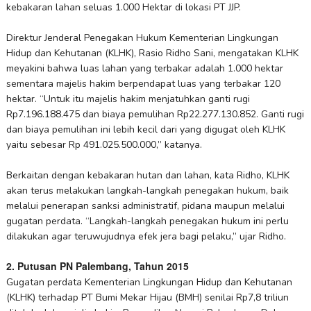
kebakaran lahan seluas 1.000 Hektar di lokasi PT JJP.
Direktur Jenderal Penegakan Hukum Kementerian Lingkungan
Hidup dan Kehutanan (KLHK), Rasio Ridho Sani, mengatakan KLHK
meyakini bahwa luas lahan yang terbakar adalah 1.000 hektar
sementara majelis hakim berpendapat luas yang terbakar 120
hektar. “Untuk itu majelis hakim menjatuhkan ganti rugi
Rp7.196.188.475 dan biaya pemulihan Rp22.277.130.852. Ganti rugi
dan biaya pemulihan ini lebih kecil dari yang digugat oleh KLHK
yaitu sebesar Rp 491.025.500.000,” katanya.
Berkaitan dengan kebakaran hutan dan lahan, kata Ridho, KLHK
akan terus melakukan langkah-langkah penegakan hukum, baik
melalui penerapan sanksi administratif, pidana maupun melalui
gugatan perdata. “Langkah-langkah penegakan hukum ini perlu
dilakukan agar teruwujudnya efek jera bagi pelaku,” ujar Ridho.
2.
Putusan PN Palembang, Tahun 2015
Gugatan perdata Kementerian Lingkungan Hidup dan Kehutanan
(KLHK) terhadap PT Bumi Mekar Hijau (BMH) senilai Rp7,8 triliun